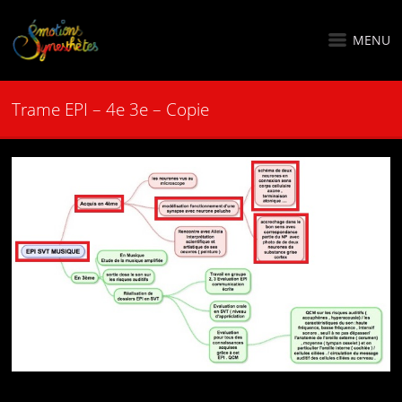
MENU
Trame EPI – 4e 3e – Copie