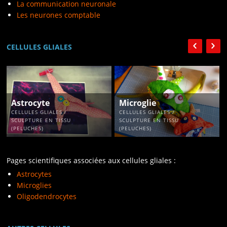
La communication neuronale
Les neurones comptable
CELLULES GLIALES
Astrocyte
Microglie
CELLULES GLIALES /
CELLULES GLIALES /
SCULPTURE EN TISSU
SCULPTURE EN TISSU
(PELUCHES)
(PELUCHES)
Pages scientifiques associées aux cellules gliales :
Astrocytes
Microglies
Oligodendrocytes