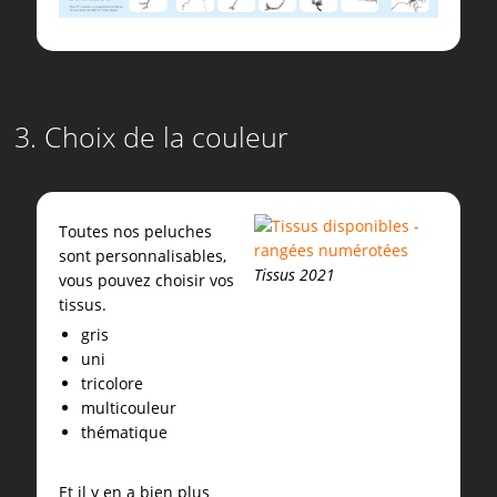
3. Choix de la couleur
Toutes nos peluches
sont personnalisables,
Tissus 2021
vous pouvez choisir vos
tissus.
gris
uni
tricolore
multicouleur
thématique
Et il y en a bien plus