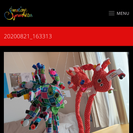
MENU
20200821_163313