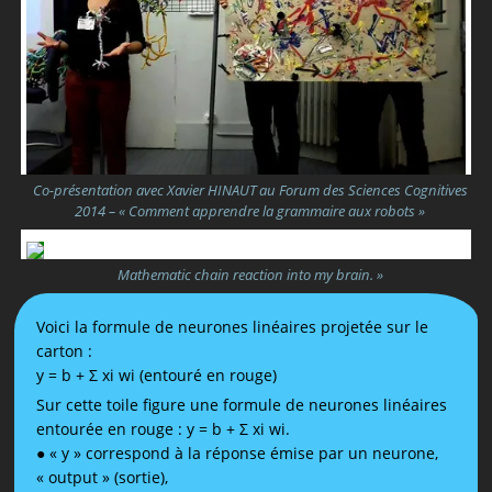
Co-présentation avec Xavier HINAUT au Forum des Sciences Cognitives
2014 – « Comment apprendre la grammaire aux robots »
Mathematic chain reaction into my brain. »
Voici la formule de neurones linéaires projetée sur le
carton :
y = b + Σ xi wi (entouré en rouge)
Sur cette toile figure une formule de neurones linéaires
entourée en rouge : y = b + Σ xi wi.
● « y » correspond à la réponse émise par un neurone,
« output » (sortie),